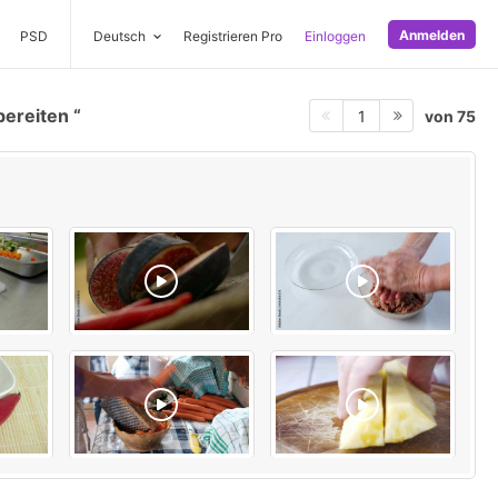
Anmelden
PSD
Deutsch
Registrieren Pro
Einloggen
bereiten
von 75
1