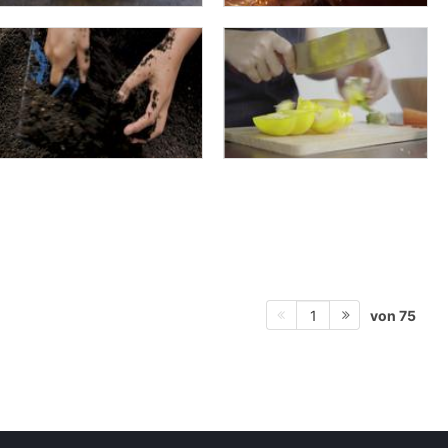
von 75
1