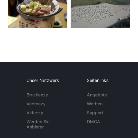
Unser Netzwerk
Seitenlinks
Brusheezy
Angebote
Vecteezy
Werben
Videezy
Support
Werden Sie
DMCA
Anbieter