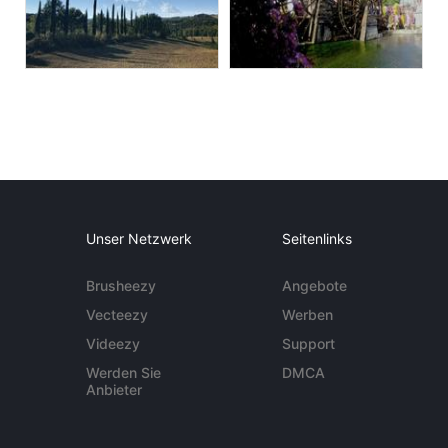
Unser Netzwerk
Seitenlinks
Brusheezy
Angebote
Vecteezy
Werben
Videezy
Support
Werden Sie
DMCA
Anbieter