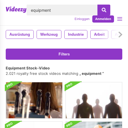
lose
Einloggen
Anmelden
Ausrüstung
Werkzeug
Industrie
Arbeit
Arbeite
Filters
Equipment Stock-Video
2.021 royalty free stock videos matching
equipment