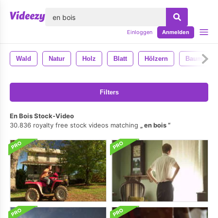
lose
Einloggen
Anmelden
Wald
Natur
Holz
Blatt
Hölzern
Baum
Filters
En Bois Stock-Video
30.836 royalty free stock videos matching
en bois