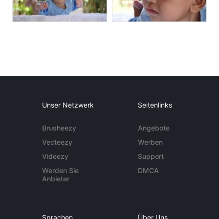
Unser Netzwerk
Seitenlinks
Brusheezy
Angebote
Vecteezy
Werben
Videezy
Support
Werden Sie
DMCA
Anbieter
Sprachen
Über Uns