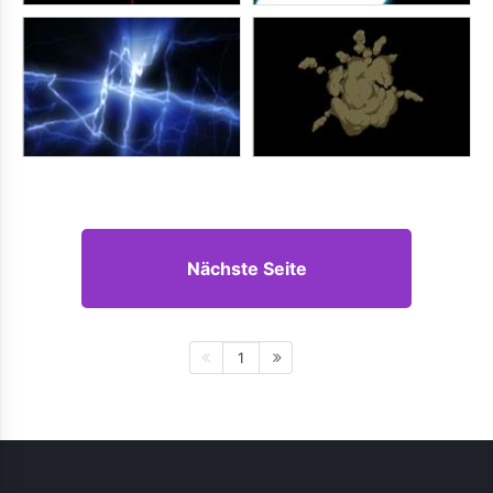
Nächste Seite
1