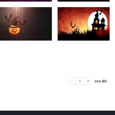
von 80
1