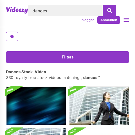
lose
Einloggen
Anmelden
4k
Filters
Dances Stock-Video
330 royalty free stock videos matching
dances