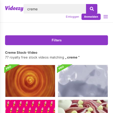
lose
Einloggen
Anmelden
Filters
Creme Stock-Video
77 royalty free stock videos matching
creme