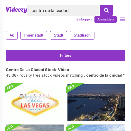
lose
Einloggen
Anmelden
4k
Innenstadt
Stadt
Städtisch
Filters
Centro De La Ciudad Stock-Video
43.387 royalty free stock videos matching
centro de la ciudad