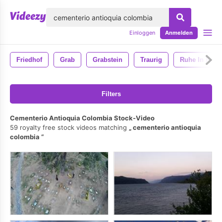
lose
Einloggen
Anmelden
Friedhof
Grab
Grabstein
Traurig
Ruhe In Frie
Filters
Cementerio Antioquia Colombia Stock-Video
59 royalty free stock videos matching
cementerio antioquia
colombia