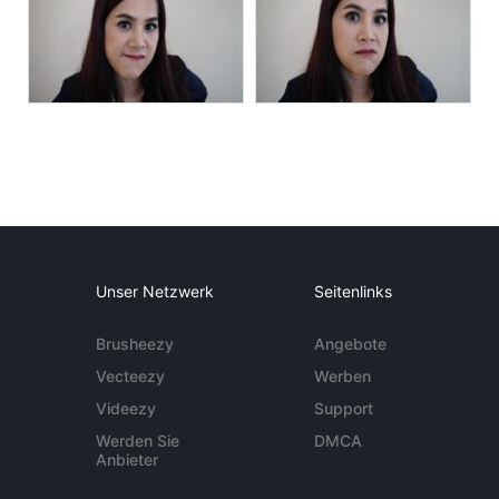
Unser Netzwerk
Seitenlinks
Brusheezy
Angebote
Vecteezy
Werben
Videezy
Support
Werden Sie
DMCA
Anbieter