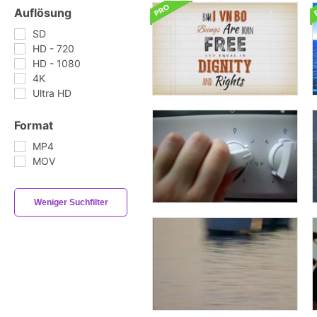
Auflösung
SD
HD - 720
HD - 1080
4K
Ultra HD
Format
MP4
MOV
Weniger Suchfilter