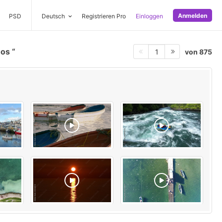
Anmelden
PSD
Deutsch
Registrieren Pro
Einloggen
mos
von 875
1