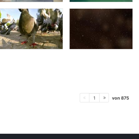
von 875
1