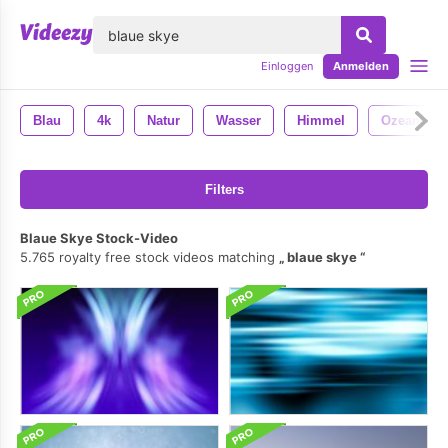
lose
Einloggen
Anmelden
Blau
4k
Natur
Wasser
Himmel
Ozean
Filters
Blaue Skye Stock-Video
5.765 royalty free stock videos matching
blaue skye