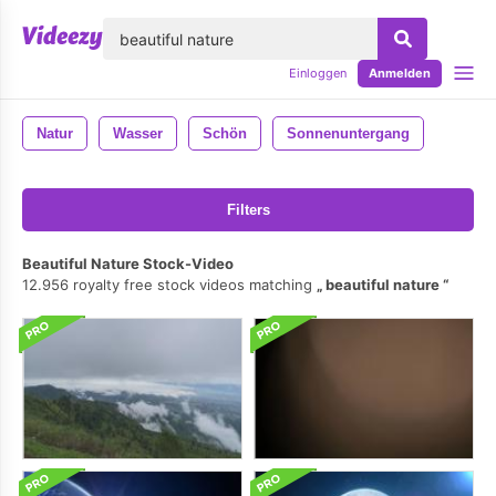
lose
Einloggen
Anmelden
Natur
Wasser
Schön
Sonnenuntergang
Filters
Beautiful Nature Stock-Video
12.956 royalty free stock videos matching
beautiful nature