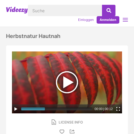
Einloggen
Anmelden
Herbstnatur Hautnah
00:00
|
00:12
LICENSE INFO