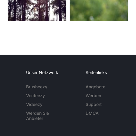
Unser Netzwerk
Seitenlinks
Brusheezy
Angebote
Vecteezy
Werben
Videezy
Support
Werden Sie
DMCA
Anbieter