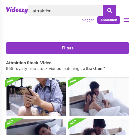
lose
Einloggen
Anmelden
Filters
Attraktion Stock-Video
955 royalty free stock videos matching
attraktion