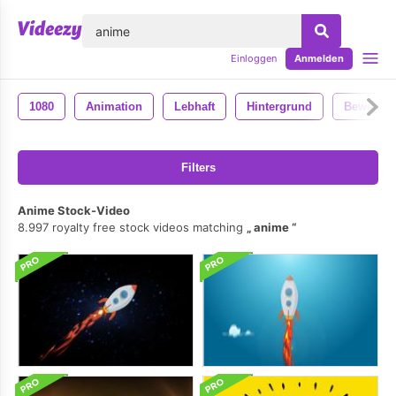
lose
Einloggen
Anmelden
1080
Animation
Lebhaft
Hintergrund
Bewegun
Filters
Anime Stock-Video
8.997 royalty free stock videos matching
anime