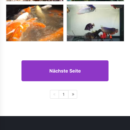
Nächste Seite
1