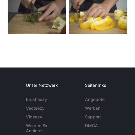
Unser Netzwerk
Seitenlinks
Brusheezy
Angebote
Vecteezy
Werben
Videezy
Support
Werden Sie
DMCA
Anbieter