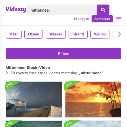
lose
Einloggen
Anmelden
Meer
Ozean
Wasser
Strand
Wellen
Natur
Filters
Mittelmeer Stock-Video
2.158 royalty free stock videos matching
mittelmeer