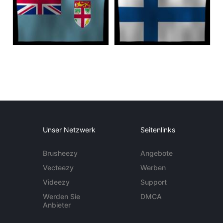
Unser Netzwerk
Seitenlinks
Brusheezy
Angebote
Vecteezy
Werben
Videezy
Support
Werden Sie
DMCA
Anbieter