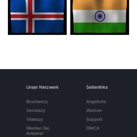
Unser Netzwerk
Seitenlinks
Brusheezy
Angebote
Vecteezy
Werben
Videezy
Support
Werden Sie
DMCA
Anbieter