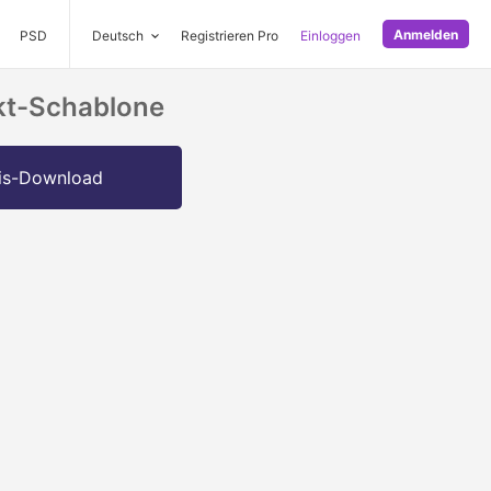
Anmelden
PSD
Deutsch
Registrieren Pro
Einloggen
kt-Schablone
is-Download