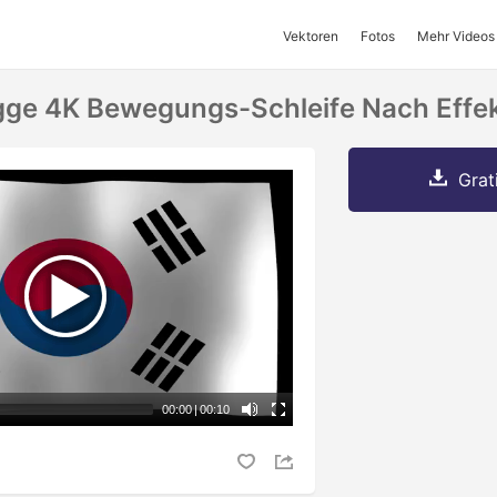
Vektoren
Fotos
Mehr Videos
gge 4K Bewegungs-Schleife Nach Effe
Grat
00:00
|
00:10