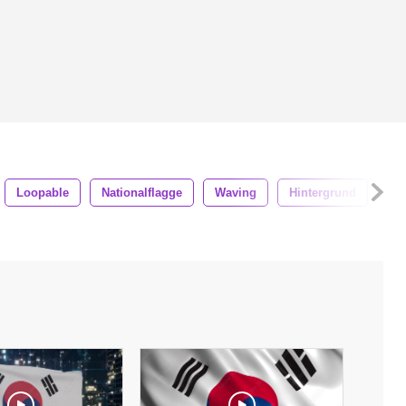
Loopable
Nationalflagge
Waving
Hintergrund