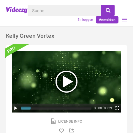
Einloggen
Anmelden
Kelly Green Vortex
00:00
|
00:29
LICENSE INFO