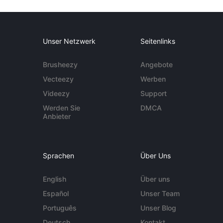
Unser Netzwerk
Seitenlinks
Brusheezy
Angebote
Vecteezy
Werben
Videezy
Support
Werden Sie
DMCA
Anbieter
Sprachen
Über Uns
English
Über uns
Español
Unser Team
Português
Unser Blog
Deutsch
Kontakt