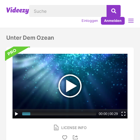
Einloggen
Anmelden
Unter Dem Ozean
00:00
|
00:29
LICENSE INFO