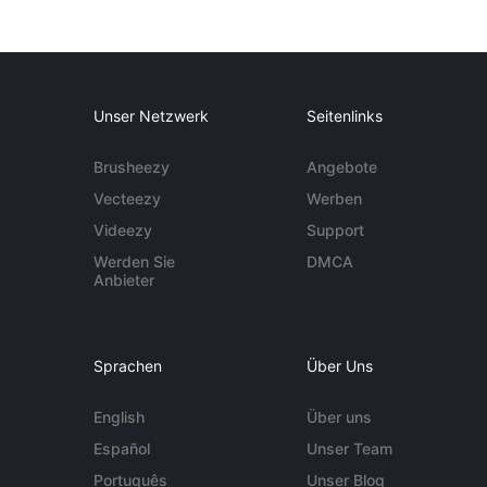
Unser Netzwerk
Seitenlinks
Brusheezy
Angebote
Vecteezy
Werben
Videezy
Support
Werden Sie
DMCA
Anbieter
Sprachen
Über Uns
English
Über uns
Español
Unser Team
Português
Unser Blog