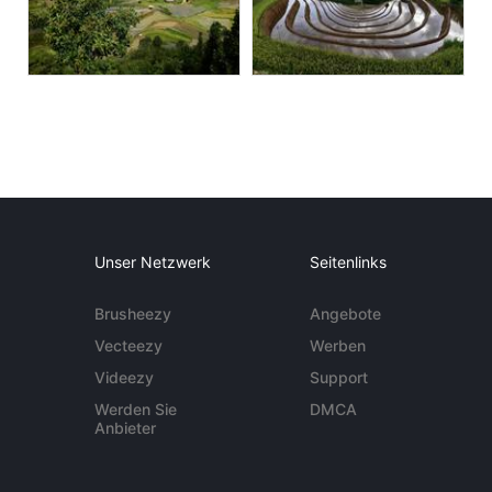
Unser Netzwerk
Seitenlinks
Brusheezy
Angebote
Vecteezy
Werben
Videezy
Support
Werden Sie
DMCA
Anbieter