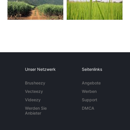
Unser Netzwerk
Seitenlinks
Brusheezy
Angebote
Vecteezy
Werben
Videezy
Support
Werden Sie
DMCA
Anbieter