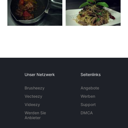
Unser Netzwerk
Seitenlinks
Brusheezy
Angebote
Vecteezy
Werben
Videezy
Support
Werden Sie
DMCA
Anbieter