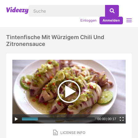
Einloggen
Anmelden
Tintenfische Mit Würzigem Chili Und
Zitronensauce
00:00
|
00:17
LICENSE INFO