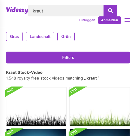
lose
Einloggen
Anmelden
Gras
Landschaft
Grün
Filters
Kraut Stock-Video
1.548 royalty free stock videos matching
kraut