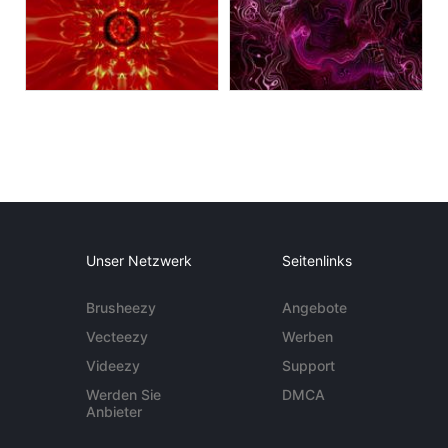
Unser Netzwerk
Seitenlinks
Brusheezy
Angebote
Vecteezy
Werben
Videezy
Support
Werden Sie
DMCA
Anbieter