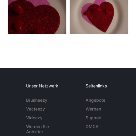
Unser Netzwerk
Seitenlinks
Brusheezy
Angebote
Vecteezy
Werben
Videezy
Support
Werden Sie
DMCA
Anbieter