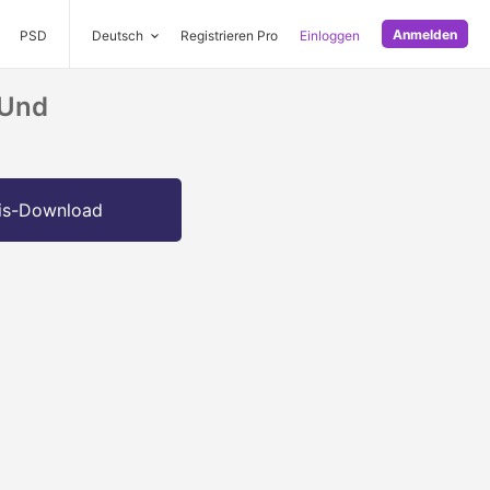
Anmelden
PSD
Deutsch
Registrieren Pro
Einloggen
 Und
is-Download