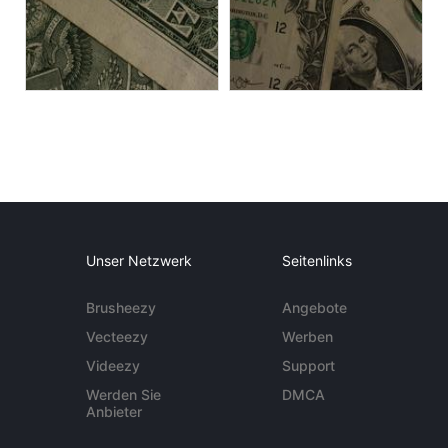
Unser Netzwerk
Seitenlinks
Brusheezy
Angebote
Vecteezy
Werben
Videezy
Support
Werden Sie
DMCA
Anbieter