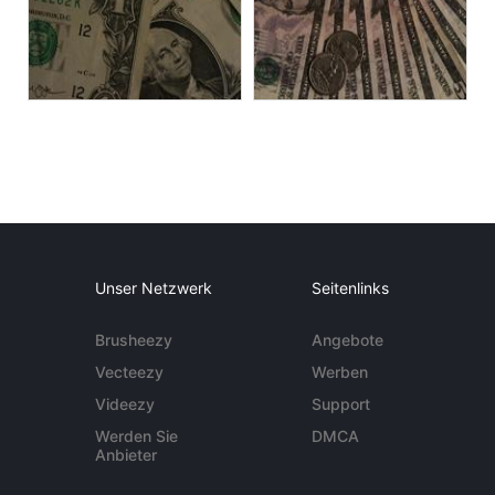
Unser Netzwerk
Seitenlinks
Brusheezy
Angebote
Vecteezy
Werben
Videezy
Support
Werden Sie
DMCA
Anbieter