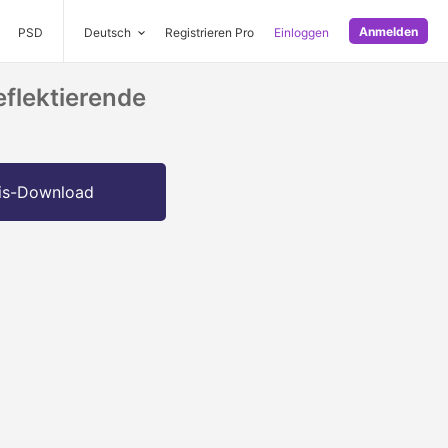
Anmelden
PSD
Deutsch
Registrieren Pro
Einloggen
eflektierende
is-Download