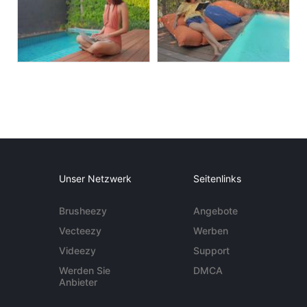
Unser Netzwerk
Seitenlinks
Brusheezy
Angebote
Vecteezy
Werben
Videezy
Support
Werden Sie
DMCA
Anbieter