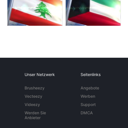
Unser Netzwerk
Seitenlinks
Brusheezy
Angebote
Vecteezy
Werben
Videezy
Support
Werden Sie
DMCA
Anbieter