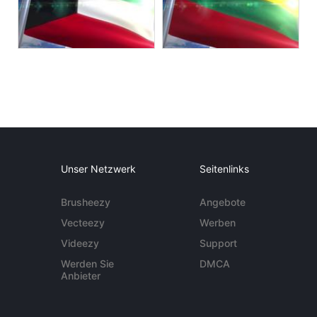
Unser Netzwerk
Seitenlinks
Brusheezy
Angebote
Vecteezy
Werben
Videezy
Support
Werden Sie
DMCA
Anbieter