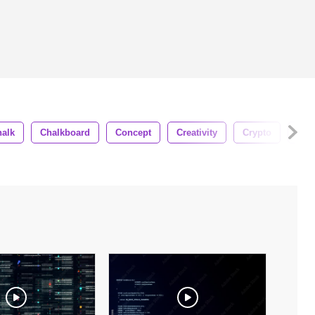
alk
Chalkboard
Concept
Creativity
Crypto
Dra