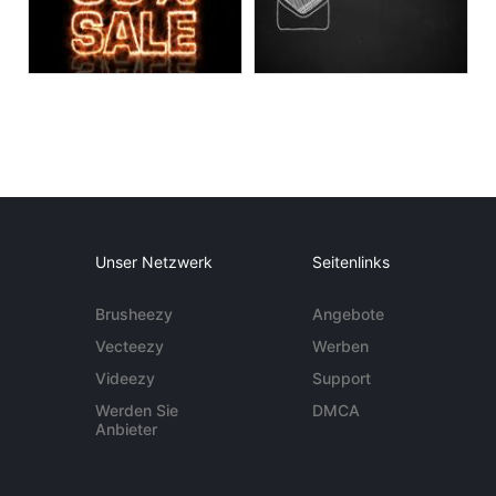
Unser Netzwerk
Seitenlinks
Brusheezy
Angebote
Vecteezy
Werben
Videezy
Support
Werden Sie
DMCA
Anbieter