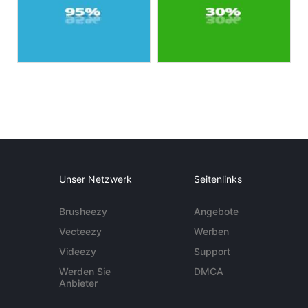
Unser Netzwerk
Seitenlinks
Brusheezy
Angebote
Vecteezy
Werben
Videezy
Support
Werden Sie
DMCA
Anbieter