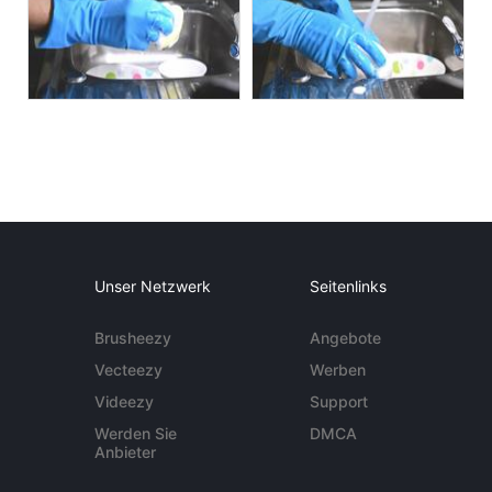
Unser Netzwerk
Seitenlinks
Brusheezy
Angebote
Vecteezy
Werben
Videezy
Support
Werden Sie
DMCA
Anbieter