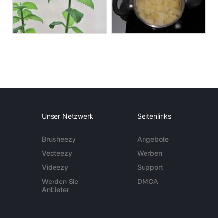
Unser Netzwerk
Seitenlinks
Brusheezy
Angebote
Vecteezy
Werben
Videezy
Support
Werden Sie
DMCA
Anbieter