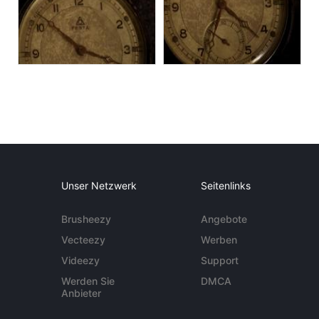
Unser Netzwerk
Seitenlinks
Brusheezy
Angebote
Vecteezy
Werben
Videezy
Support
Werden Sie
DMCA
Anbieter