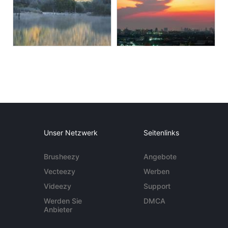
Unser Netzwerk
Seitenlinks
Brusheezy
Angebote
Vecteezy
Werben
Videezy
Support
Werden Sie
DMCA
Anbieter