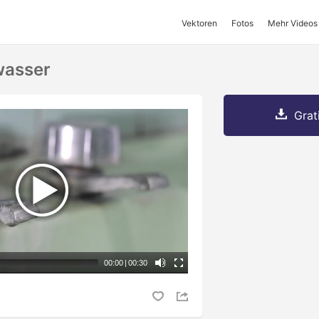
Vektoren
Fotos
Mehr Videos
wasser
Grat
00:00
|
00:30