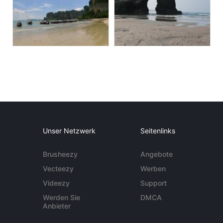
Unser Netzwerk
Seitenlinks
Brusheezy
Angebote
Vecteezy
Werben
Videezy
Support
Werden Sie
DMCA
Anbieter