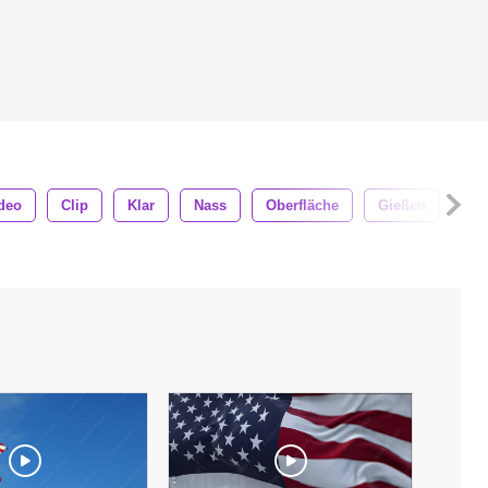
deo
Clip
Klar
Nass
Oberfläche
Gießen
Bla